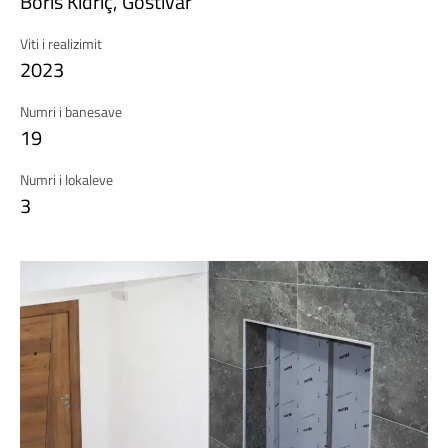
Boris Kidriç,
Gostivar
Viti i realizimit
2023
Numri i banesave
19
Numri i lokaleve
3