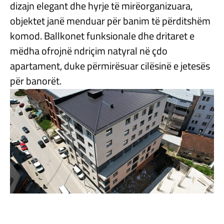
dizajn elegant dhe hyrje të mirëorganizuara,
objektet janë menduar për banim të përditshëm
komod. Ballkonet funksionale dhe dritaret e
mëdha ofrojnë ndriçim natyral në çdo
apartament, duke përmirësuar cilësinë e jetesës
për banorët.