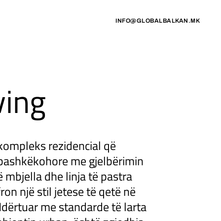
INFO@GLOBALBALKAN.MK
ving
 kompleks rezidencial që
 bashkëkohore me gjelbërimin
 mbjella dhe linja të pastra
on një stil jetese të qetë në
Ndërtuar me standarde të larta