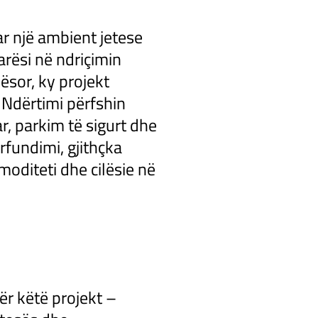
ar një ambient jetese
rësi në ndriçimin
lësor, ky projekt
Ndërtimi përfshin
, parkim të sigurt dhe
ërfundimi, gjithçka
moditeti dhe cilësie në
r këtë projekt –