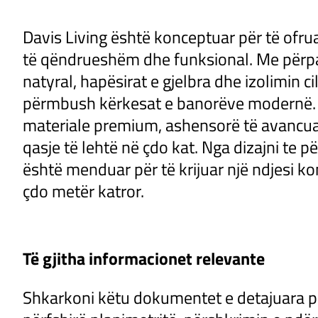
Davis Living është konceptuar për të ofru
të qëndrueshëm dhe funksional. Me përpa
natyral, hapësirat e gjelbra dhe izolimin ci
përmbush kërkesat e banorëve modernë. 
materiale premium, ashensorë të avancuar
qasje të lehtë në çdo kat. Nga dizajni te p
është menduar për të krijuar një ndjesi ko
çdo metër katror.
Të gjitha informacionet relevante
Shkarkoni këtu dokumentet e detajuara pë