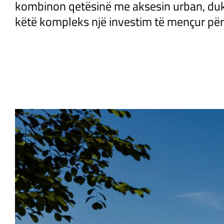
kombinon qetësinë me aksesin urban, duk
këtë kompleks një investim të mençur pë