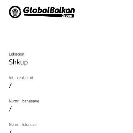
Lokacioni
Shkup
Viti i realizimit
/
Numri i banesave
/
Numri i lokaleve
/