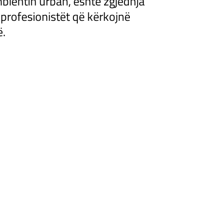
ientin urban, është zgjedhja
 profesionistët që kërkojnë
ë.