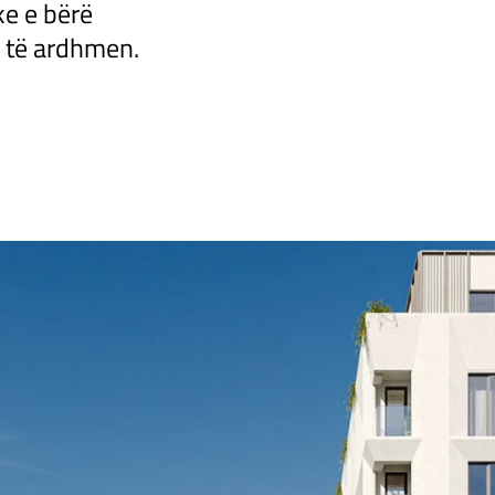
e e bërë
r të ardhmen.