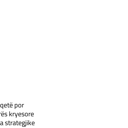
 qetë por
rës kryesore
 strategjike